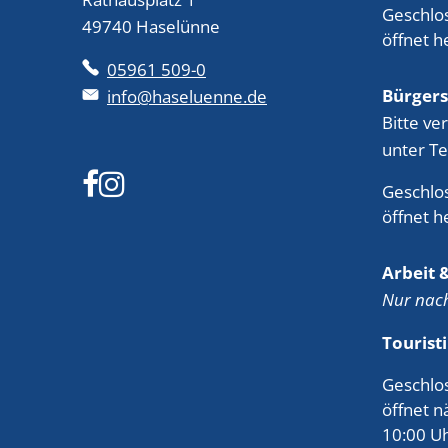
Klicken,
Geschlo
49740 Haselünne
öffnet 
05961 509-0
Bürgers
info@haseluenne.de
Bitte ve
unter Te
Klicken,
Geschlo
öffnet 
Arbeit &
Nur nac
Touristi
Klicken,
Geschlo
öffnet 
10:00 U