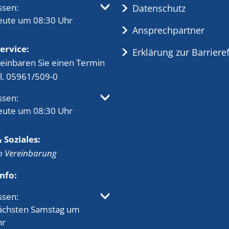
 um weitere Öffnungs- oder Schließzeiten auszublenden
ssen:
Datenschutz
heute um 08:30 Uhr
Ansprechpartner
ervice:
Erklärung zur Barrieref
reinbaren Sie einen Termin
l. 05961/509-0
 um weitere Öffnungs- oder Schließzeiten auszublenden
ssen:
heute um 08:30 Uhr
 Soziales:
h Vereinbarung
nfo:
 um weitere Öffnungs- oder Schließzeiten auszublenden
ssen:
nächsten Samstag um
hr